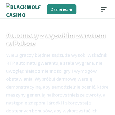
Zagraj już
Automaty z wysokim zwrotem
w Polsce
Wielu graczy błędnie sądzi, że wysoki wskaźnik
RTP automatu gwarantuje stałe wygrane, nie
uwzględniając zmienności gry i wymogów
obstawiania. Wypróbuj darmową wersję
demonstracyjną, aby samodzielnie ocenić, które
maszyny generują najkorzystniejsze zwroty, a
następnie zdeponuj środki i skorzystaj z
dostępnych bonusów, aby wykorzystać ich