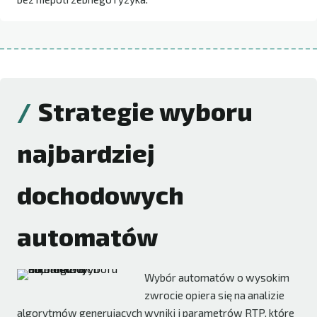
Strategie wyboru
najbardziej
dochodowych
automatów
Wybór automatów o wysokim
zwrocie opiera się na analizie
algorytmów generujących wyniki i parametrów RTP, które