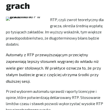
grach
RTP, czyli zwrot teoretyczny dla
gracza, określa średnią wypłatę
po tysiącach zakładów. Im wyższy wskaźnik, tym większe
prawdopodobieństwo, że długoterminowy bilans będzie
dodatni.
Automaty z RTP przewyższającym przeciętny
zapewniają lepszy stosunek wygranej do wkładu niż
wiele gier stołowych. W praktyce oznacza to, że przy
stałym budżecie gracz częściej utrzyma środki przy
dłuższej sesji.
Przed wyborem automatu sprawdź raporty licencyjne i
opinie, które potwierdzają deklarowany RTP. Stosowanie
limitów czasu i stawek pozwoli wykorzystać wysokie RTP
bez niepotrzebnego ryzyka.