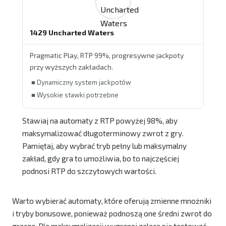
1429 Uncharted Waters
Pragmatic Play, RTP 99%, progresywne jackpoty
przy wyższych zakładach.
Dynamiczny system jackpotów
Wysokie stawki potrzebne
Stawiaj na automaty z RTP powyżej 98%, aby
maksymalizować długoterminowy zwrot z gry.
Pamiętaj, aby wybrać tryb pełny lub maksymalny
zakład, gdy gra to umożliwia, bo to najczęściej
podnosi RTP do szczytowych wartości.
Warto wybierać automaty, które oferują zmienne mnożniki
i tryby bonusowe, ponieważ podnoszą one średni zwrot do