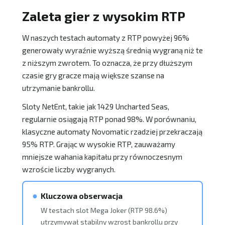
Zaleta gier z wysokim RTP
W naszych testach automaty z RTP powyżej 96%
generowały wyraźnie wyższą średnią wygraną niż te
z niższym zwrotem. To oznacza, że przy dłuższym
czasie gry gracze mają większe szanse na
utrzymanie bankrollu.
Sloty NetEnt, takie jak 1429 Uncharted Seas,
regularnie osiągają RTP ponad 98%. W porównaniu,
klasyczne automaty Novomatic rzadziej przekraczają
95% RTP. Grając w wysokie RTP, zauważamy
mniejsze wahania kapitału przy równoczesnym
wzroście liczby wygranych.
Kluczowa obserwacja
W testach slot Mega Joker (RTP 98.6%)
utrzymywał stabilny wzrost bankrollu przy