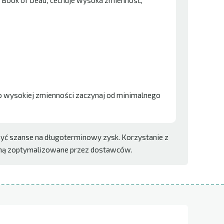
. 'Book of Dead', cechuje wysoka zmienność,
 o wysokiej zmienności zaczynaj od minimalnego
zyć szanse na długoterminowy zysk. Korzystanie z
aną zoptymalizowane przez dostawców.