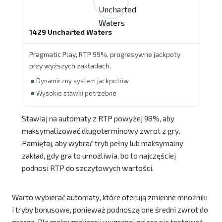
1429 Uncharted Waters
Pragmatic Play, RTP 99%, progresywne jackpoty
przy wyższych zakładach.
Dynamiczny system jackpotów
Wysokie stawki potrzebne
Stawiaj na automaty z RTP powyżej 98%, aby
maksymalizować długoterminowy zwrot z gry.
Pamiętaj, aby wybrać tryb pełny lub maksymalny
zakład, gdy gra to umożliwia, bo to najczęściej
podnosi RTP do szczytowych wartości.
Warto wybierać automaty, które oferują zmienne mnożniki
i tryby bonusowe, ponieważ podnoszą one średni zwrot do