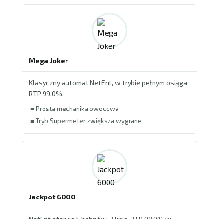
Mega Joker
Klasyczny automat NetEnt, w trybie pełnym osiąga
RTP 99,0%.
Prosta mechanika owocowa
Tryb Supermeter zwiększa wygrane
Jackpot 6000
NetEnt oferuje 5 bębnów, 3 linie, RTP 98,9% w