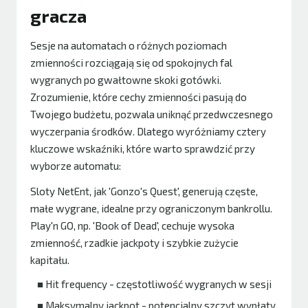
gracza
Sesje na automatach o różnych poziomach
zmienności rozciągają się od spokojnych fal
wygranych po gwałtowne skoki gotówki.
Zrozumienie, które cechy zmienności pasują do
Twojego budżetu, pozwala uniknąć przedwczesnego
wyczerpania środków. Dlatego wyróżniamy cztery
kluczowe wskaźniki, które warto sprawdzić przy
wyborze automatu:
Sloty NetEnt, jak 'Gonzo's Quest', generują częste,
małe wygrane, idealne przy ograniczonym bankrollu.
Play'n GO, np. 'Book of Dead', cechuje wysoka
zmienność, rzadkie jackpoty i szybkie zużycie
kapitału.
Hit frequency - częstotliwość wygranych w sesji
Maksymalny jackpot - potencjalny szczyt wypłaty