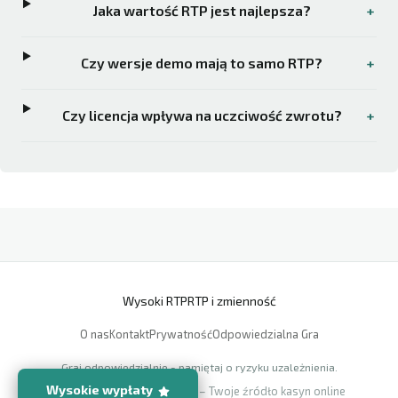
Jaka wartość RTP jest najlepsza?
Czy wersje demo mają to samo RTP?
Czy licencja wpływa na uczciwość zwrotu?
Wysoki RTP
RTP i zmienność
O nas
Kontakt
Prywatność
Odpowiedzialna Gra
Graj odpowiedzialnie - pamiętaj o ryzyku uzależnienia.
Wysokie wypłaty
© 2026 blackwolfstudio.pl – Twoje źródło kasyn online