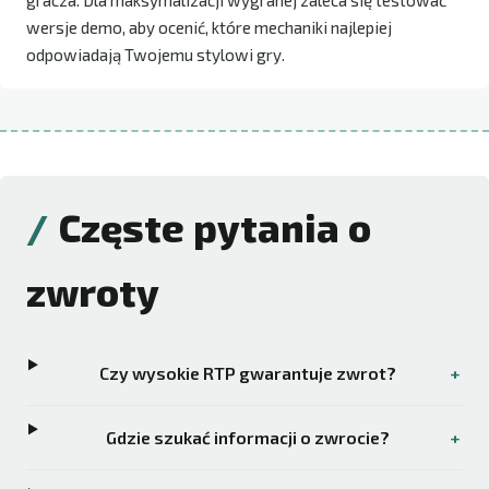
gracza. Dla maksymalizacji wygranej zaleca się testować
wersje demo, aby ocenić, które mechaniki najlepiej
odpowiadają Twojemu stylowi gry.
Częste pytania o
zwroty
Czy wysokie RTP gwarantuje zwrot?
Gdzie szukać informacji o zwrocie?